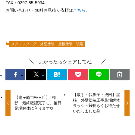
FAX：0297-85-5934
お問い合わせ・無料お見積り依頼は
こちら
。
スタッフブログ
外壁塗装
屋根塗装
現場
よかったらシェアしてね！
【取手・我孫子・成田】屋
【龍ヶ崎市松ヶ丘】T様
根・外壁塗装工事足場解体
邸 最終確認完了し、後日
ラッシュ🚧長らくお待たせ
足場解体に入ります🌻
いたしました🙇