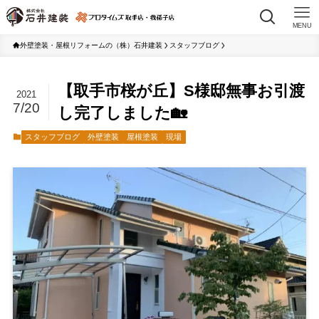
MENU
外壁塗装・屋根リフォームの（株）石井建装
スタッフブログ
【取手市桜が丘】S様邸無事お引渡
2021
7/20
し完了しました🏡
スタッフブログ
外壁塗装
屋根塗装
現場