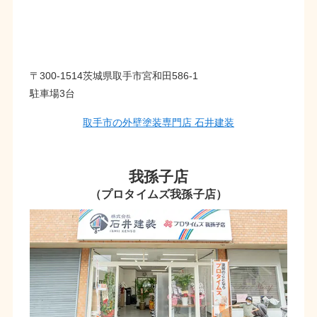
〒300-1514茨城県取手市宮和田586-1
駐車場3台
取手市の外壁塗装専門店 石井建装
我孫子店
（プロタイムズ我孫子店）