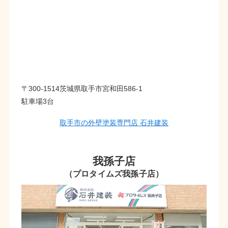
〒300-1514茨城県取手市宮和田586-1
駐車場3台
取手市の外壁塗装専門店 石井建装
我孫子店
（プロタイムズ我孫子店）