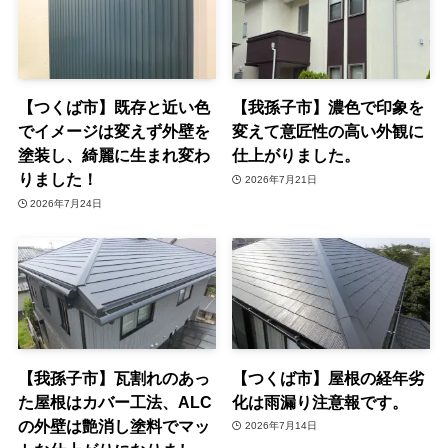
【つくば市】既存と近い色
【我孫子市】濃色で印象を
でイメージは変えず外壁を
変えて意匠性の高い外観に
塗装し、綺麗に生まれ変わ
仕上がりました。
りました！
2026年7月21日
2026年7月24日
【我孫子市】瓦割れのあっ
【つくば市】屋根の経年劣
た屋根はカバー工法、ALC
化は雨漏り注意報です。
の外壁は艶消し塗料でマッ
2026年7月14日