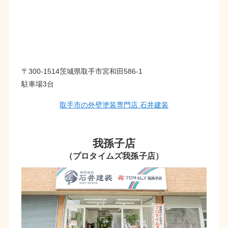
〒300-1514茨城県取手市宮和田586-1
駐車場3台
取手市の外壁塗装専門店 石井建装
我孫子店
（プロタイムズ我孫子店）