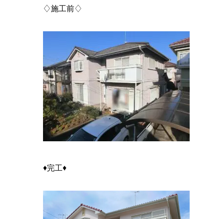
♢施工前♢
♦完工♦