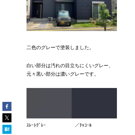
二色のグレーで塗装しました。
白い部分は汚れの目立ちにくいグレー、
元々黒い部分は濃いグレーです。
ｽﾚｰﾄｸﾞﾚｰ ／ﾁｬｺｰﾙ