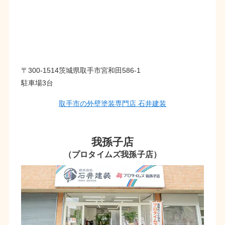
〒300-1514茨城県取手市宮和田586-1
駐車場3台
取手市の外壁塗装専門店 石井建装
我孫子店
（プロタイムズ我孫子店）