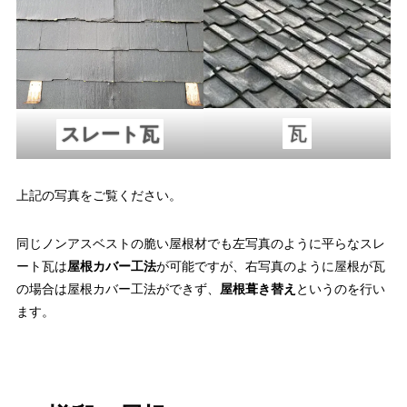
瓦
スレート瓦
上記の写真をご覧ください。
同じノンアスベストの脆い屋根材でも左写真のように平らなスレ
ート瓦は
屋根カバー工法
が可能ですが、右写真のように屋根が瓦
の場合は屋根カバー工法ができず、
屋根葺き替え
というのを行い
ます。