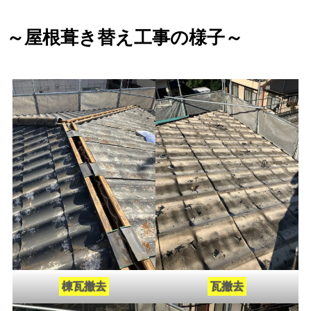
～屋根葺き替え工事の様子～
棟瓦撤去
瓦撤去