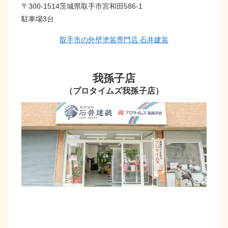
〒300-1514茨城県取手市宮和田586-1
駐車場3台
取手市の外壁塗装専門店 石井建装
我孫子店
（プロタイムズ我孫子店）