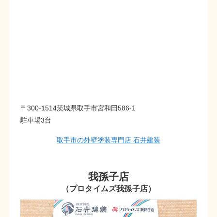
〒300-1514茨城県取手市宮和田586-1
駐車場3台
取手市の外壁塗装専門店 石井建装
我孫子店
（プロタイムズ我孫子店）