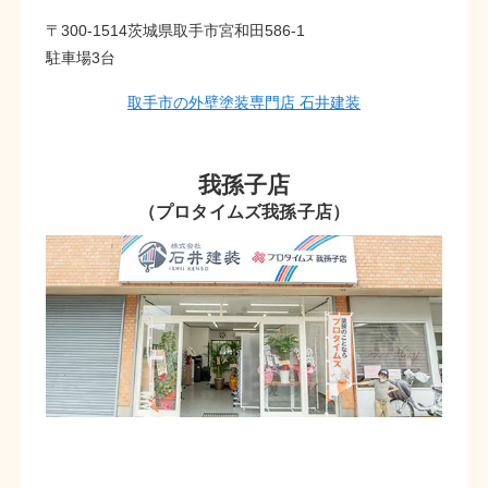
〒300-1514茨城県取手市宮和田586-1
駐車場3台
取手市の外壁塗装専門店 石井建装
我孫子店
（プロタイムズ我孫子店）