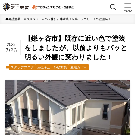
MENU
外壁塗装・屋根リフォームの（株）石井建装
記事カテゴリー
外壁塗装
【鎌ヶ谷市】既存に近い色で塗装
2023
をしましたが、以前よりもパッと
7/26
明るい外観に変わりました！
スタッフブログ
我孫子店
外壁塗装
屋根カバー