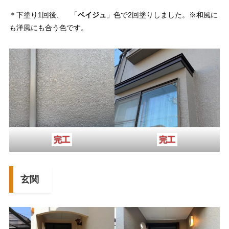
＊下塗り1回後、 「
ベイジュ
」色で2回塗りしました。※和風に
も洋風にも合う色です。
完工
完工
玄関