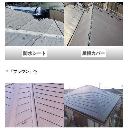
防水シート
屋根カバー
＊「
ブラウン
」色