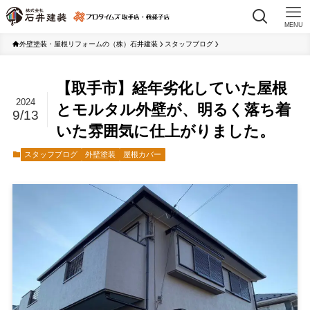
MENU
外壁塗装・屋根リフォームの（株）石井建装
スタッフブログ
【取手市】経年劣化していた屋根
2024
とモルタル外壁が、明るく落ち着
9/13
いた雰囲気に仕上がりました。
スタッフブログ
外壁塗装
屋根カバー