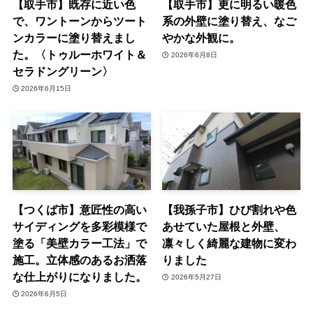
【取手市】既存に近い色
【取手市】更に明るい暖色
で、ワントーンからツート
系の外壁に塗り替え、なご
ンカラーに塗り替えまし
やかな外観に。
た。〈トゥルーホワイト＆
2026年6月8日
セラドングリーン〉
2026年6月15日
【つくば市】意匠性の高い
【我孫子市】ひび割れや色
サイディングを多彩模様で
あせていた屋根と外壁、
塗る「美壁カラー工法」で
凛々しく綺麗な建物に変わ
施工。立体感のあるお洒落
りました
な仕上がりになりました。
2026年5月27日
2026年6月5日