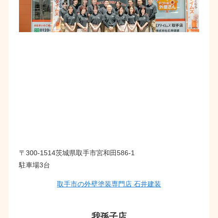
〒300-1514茨城県取手市宮和田586-1
駐車場3台
取手市の外壁塗装専門店 石井建装
我孫子店