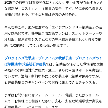
2025年の熱中症対策義務化にともない、中小企業が直面する大き
な課題が「コスト」と「従業員の安全」です。特に高齢労働者の
雇用が増える今、万全な対策は経営の必須条件。
そんな時こそ、国が推進する「エイジフレンドリー補助金」の活
用が効果的です。熱中症予防対策プランは、スポットクーラーや
冷却服、健康管理システムなどの導入費用を最大100万円まで補
助（1/2補助）してくれる心強い制度です。
プロタイムズ取手店・プロタイムズ我孫子店・プロタイムズつく
ば学園店/株式会社石井建装
では、補助金を活かした職場環境改善
や最新の熱中症対策の提案・施工、さらに申請サポートも実施し
ています。遮熱・断熱塗料による塗装工事は補助対象外ですが、
石井建装独自のキャンペーンでお得に施工できるチャンスも。
まずはお問い合わせフォーム・メール・電話、またはショールー
ムで、お気軽にご相談ください。安心・安全な職場環境の実現を
石井建装がしっかりサポートします！