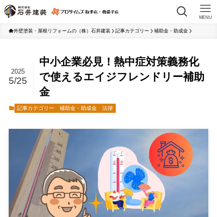
MENU
外壁塗装・屋根リフォームの（株）石井建装
記事カテゴリー
補助金・助成金
中小企業必見！熱中症対策義務化
2025
で使えるエイジフレンドリー補助
5/25
金
記事カテゴリー
補助金・助成金
法律