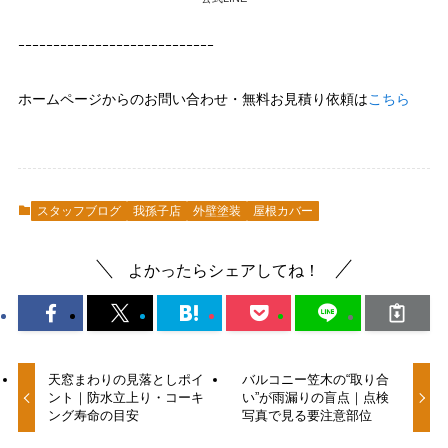
ｰｰｰｰｰｰｰｰｰｰｰｰｰｰｰｰｰｰｰｰｰｰｰｰｰｰｰｰ
ホームページからのお問い合わせ・無料お見積り依頼は
こちら
スタッフブログ
我孫子店
外壁塗装
屋根カバー
よかったらシェアしてね！
天窓まわりの見落としポイ
バルコニー笠木の“取り合
ント｜防水立上り・コーキ
い”が雨漏りの盲点｜点検
ング寿命の目安
写真で見る要注意部位