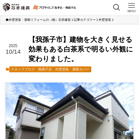
MENU
外壁塗装・屋根リフォームの（株）石井建装
記事カテゴリー
外壁塗装
【我孫子市】建物を大きく見せる
2025
効果もある白茶系で明るい外観に
10/14
変わりました。
スタッフブログ
我孫子店
外壁塗装
屋根カバー