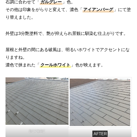
石調に合わせて「
ガルグレー
」色。
その他は印象をがらりと変えて、濃色「
アイアンバーグ
」にて塗
り替えました。
外壁は3分艶塗料で、艶が抑えられ景観に馴染む仕上がりです。
屋根と外壁の間にある破風は、明るいホワイトでアクセントにな
りますね。
濃色で挟まれた「
クールホワイト
」色が映えます。
BEFORE
AFTER