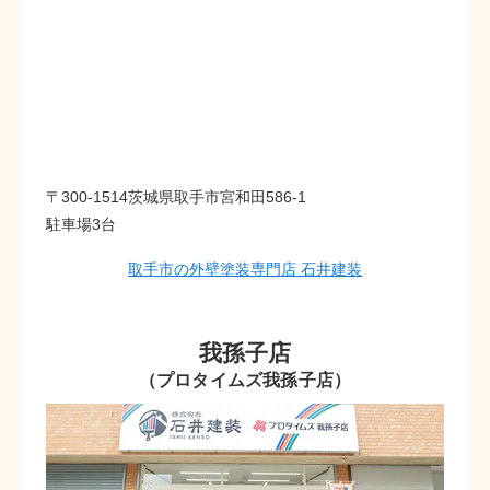
〒300-1514茨城県取手市宮和田586-1
駐車場3台
取手市の外壁塗装専門店 石井建装
我孫子店
（プロタイムズ我孫子店）