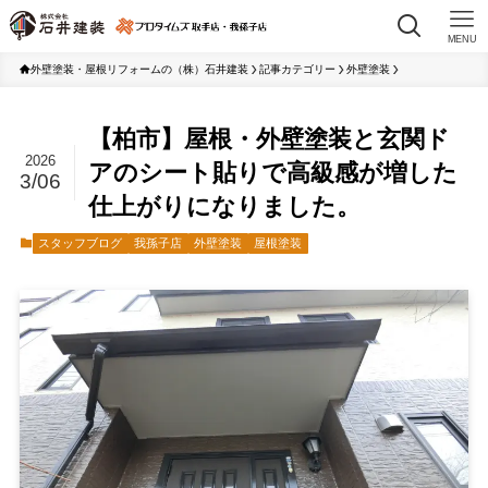
MENU
外壁塗装・屋根リフォームの（株）石井建装
記事カテゴリー
外壁塗装
【柏市】屋根・外壁塗装と玄関ド
2026
アのシート貼りで高級感が増した
3/06
仕上がりになりました。
スタッフブログ
我孫子店
外壁塗装
屋根塗装