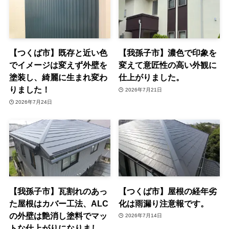
【つくば市】既存と近い色
【我孫子市】濃色で印象を
でイメージは変えず外壁を
変えて意匠性の高い外観に
塗装し、綺麗に生まれ変わ
仕上がりました。
りました！
2026年7月21日
2026年7月24日
【我孫子市】瓦割れのあっ
【つくば市】屋根の経年劣
た屋根はカバー工法、ALC
化は雨漏り注意報です。
の外壁は艶消し塗料でマッ
2026年7月14日
トな仕上がりになりまし