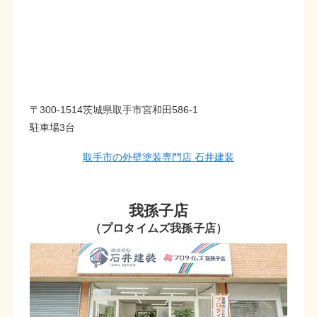
〒300-1514茨城県取手市宮和田586-1
駐車場3台
取手市の外壁塗装専門店 石井建装
我孫子店
（プロタイムズ我孫子店）