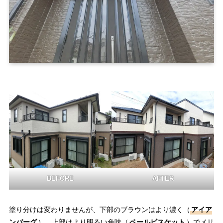
BEFORE
AFTER
塗り分けは変わりませんが、下部のブラウンはより濃く（
アイア
ンバーグ
）、上部はより明るい色味（
ペールビスケット
）でメリ