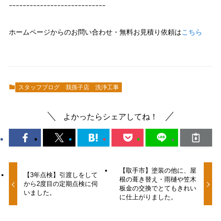
ｰｰｰｰｰｰｰｰｰｰｰｰｰｰｰｰｰｰｰｰｰｰｰｰｰｰｰｰ
ホームページからのお問い合わせ・無料お見積り依頼は
こちら
スタッフブログ
我孫子店
洗浄工事
よかったらシェアしてね！
【取手市】塗装の他に、屋
【3年点検】引渡しをして
根の葺き替え・雨樋や笠木
から2度目の定期点検に伺
板金の交換でとてもきれい
いました。
に仕上がりました。