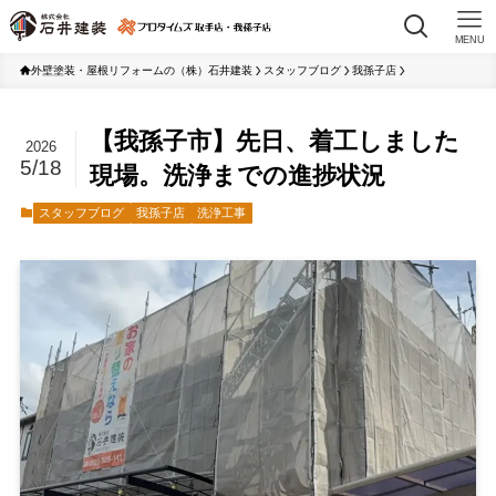
MENU
外壁塗装・屋根リフォームの（株）石井建装
スタッフブログ
我孫子店
【我孫子市】先日、着工しました
2026
5/18
現場。洗浄までの進捗状況
スタッフブログ
我孫子店
洗浄工事