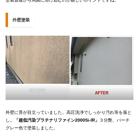
塗装直後から周囲に溶け込むのが嬉しいポイントですね。
外壁塗装
BEFORE
AFTER
外壁に苔が目立っていました。高圧洗浄でしっかり汚れ等を落と
し
、「超低汚染プラチナリファイン2000Si-IR」
３分艶、バーチ
グレー色で塗装しました。