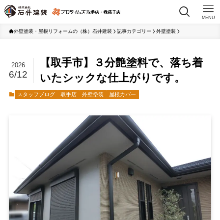
MENU
外壁塗装・屋根リフォームの（株）石井建装
記事カテゴリー
外壁塗装
【取手市】３分艶塗料で、落ち着
2026
6/12
いたシックな仕上がりです。
スタッフブログ
取手店
外壁塗装
屋根カバー