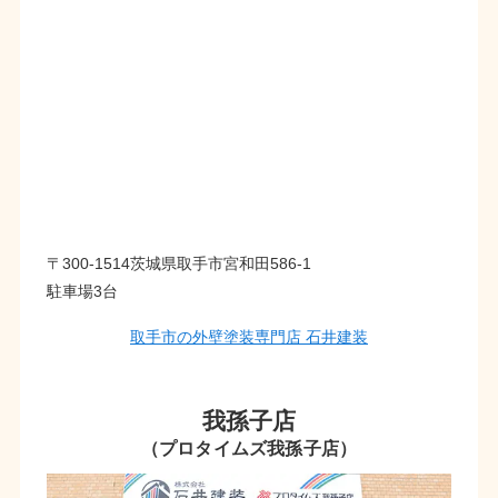
〒300-1514茨城県取手市宮和田586-1
駐車場3台
取手市の外壁塗装専門店 石井建装
我孫子店
（プロタイムズ我孫子店）