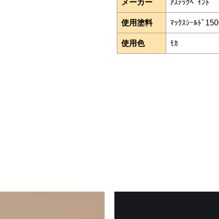
メーカー
ｱｽﾃｯｸﾍﾟｲﾝﾄ
使用塗料
ﾏｯｸｽｼｰﾙﾄﾞ150
使用色
ﾓｶ