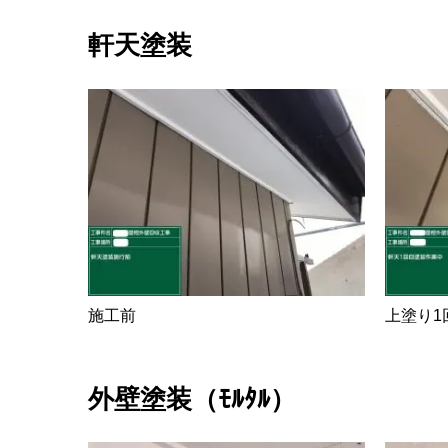
軒天塗装
施工前
上塗り1
外壁塗装（ﾓﾙﾀﾙ）