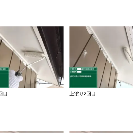
回目
上塗り2回目