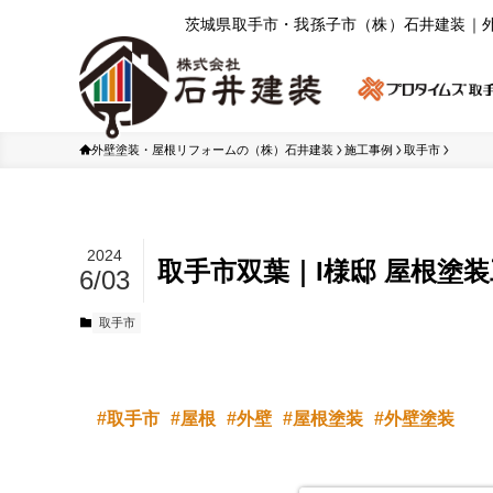
茨城県取⼿市・我孫⼦市（株）⽯井建装｜
外壁塗装・屋根リフォームの（株）石井建装
施工事例
取手市
2024
取手市双葉｜I様邸 屋根塗
6/03
取手市
取手市
屋根
外壁
屋根塗装
外壁塗装