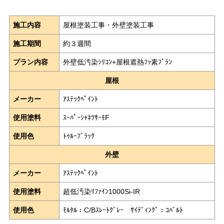
施工内容
屋根塗装工事・外壁塗装工事
施工期間
約３週間
プラン内容
外壁低汚染ｼﾘｺﾝ+屋根遮熱ﾌｯ素ﾌﾟﾗﾝ
屋根
メーカー
ｱｽﾃｯｸﾍﾟｲﾝﾄ
使用塗料
ｽｰﾊﾟｰｼｬﾈﾂｻｰﾓF
使用色
ﾄｩﾙｰﾌﾞﾗｯｸ
外壁
メーカー
ｱｽﾃｯｸﾍﾟｲﾝﾄ
使用塗料
超低汚染ﾘﾌｧｲﾝ1000Si-IR
使用色
ﾓﾙﾀﾙ：C/Bｽﾚｰﾄｸﾞﾚｰ ｻｲﾃﾞｨﾝｸﾞ：ｺﾊﾞﾙﾄ