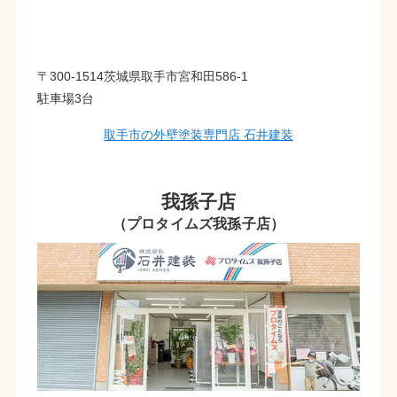
〒300-1514茨城県取手市宮和田586-1
駐車場3台
取手市の外壁塗装専門店 石井建装
我孫子店
（プロタイムズ我孫子店）