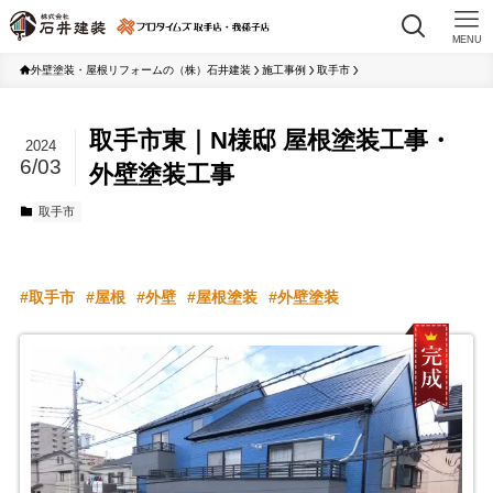
MENU
外壁塗装・屋根リフォームの（株）石井建装
施工事例
取手市
取手市東｜N様邸 屋根塗装工事・
2024
6/03
外壁塗装工事
取手市
取手市
屋根
外壁
屋根塗装
外壁塗装